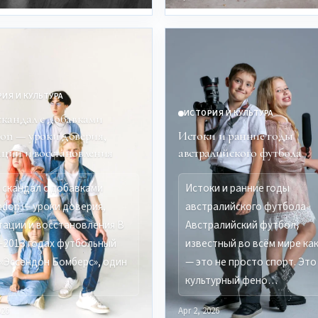
ИЯ И КУЛЬТУРА
ИСТОРИЯ И КУЛЬТУРА
 скандал с добавками
don — уроки доверия,
Истоки и ранние годы
ации и восстановления
австралийского футбола
: скандал с добавками
Истоки и ранние годы
ndon — уроки доверия,
австралийского футбола
тации и восстановления В
Австралийский футбол,
–2013 годах футбольный
известный во всём мире как
 «Эссендон Бомберс», один
— это не просто спорт. Это
культурный фено…
026
Apr 2, 2026