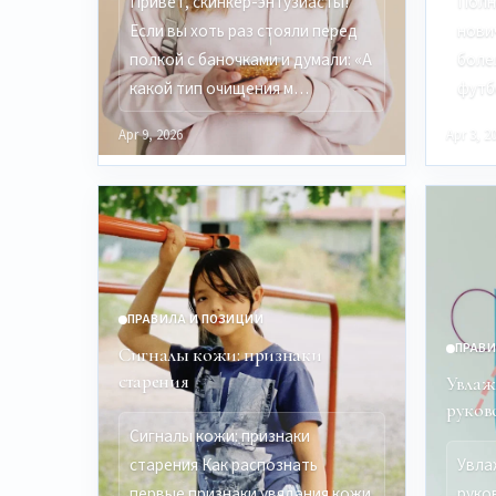
Привет, скинкер-энтузиасты!
Полн
Если вы хоть раз стояли перед
нови
полкой с баночками и думали: «А
боле
какой тип очищения м…
футб
Apr 9, 2026
Apr 3, 2
ПРАВИЛА И ПОЗИЦИИ
ПРАВИ
Сигналы кожи: признаки
старения
Увлаж
руков
Сигналы кожи: признаки
старения Как распознать
Увла
первые признаки увядания кожи
руко