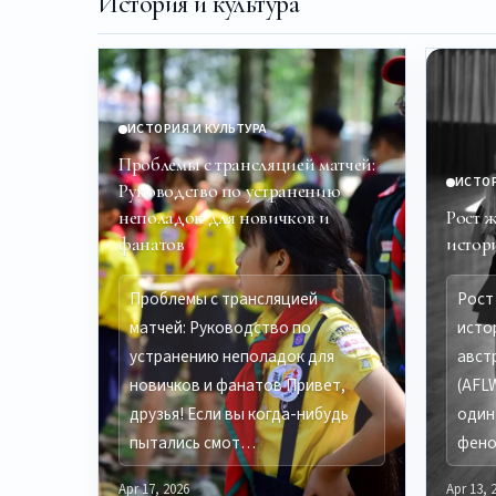
История и культура
ИСТОРИЯ И КУЛЬТУРА
Проблемы с трансляцией матчей:
ИСТОР
Руководство по устранению
неполадок для новичков и
Рост 
фанатов
истор
Проблемы с трансляцией
Рост
матчей: Руководство по
исто
устранению неполадок для
авст
новичков и фанатов Привет,
(AFL
друзья! Если вы когда-нибудь
один
пытались смот…
фен
Apr 17, 2026
Apr 13, 