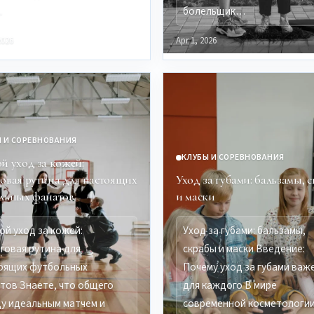
…
болельщик…
2026
Apr 1, 2026
 И СОРЕВНОВАНИЯ
КЛУБЫ И СОРЕВНОВАНИЯ
й уход за кожей:
овая рутина для настоящих
Уход за губами: бальзамы, 
льных фанатов
и маски
ой уход за кожей:
Уход за губами: бальзамы,
говая рутина для
скрабы и маски Введение:
оящих футбольных
Почему уход за губами важ
тов Знаете, что общего
для каждого В мире
у идеальным матчем и
современной косметологии