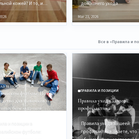
льной кожей? И то, и…
домашнего ухода…
2026
Mar 23, 2026
Все в «Правила и п
ЛА И ПОЗИЦИИ
ла и позиции в
ПРАВИЛА И ПОЗИЦИИ
алийском футболе: Полное
одство для новичков и
Правила ухода за шеей:
нных болельщиков
профилактика
ила и позиции в
Правила ухода за шеей:
ралийском футболе:
профилактика Знаете, что