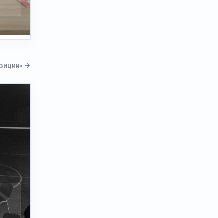
озиции» →