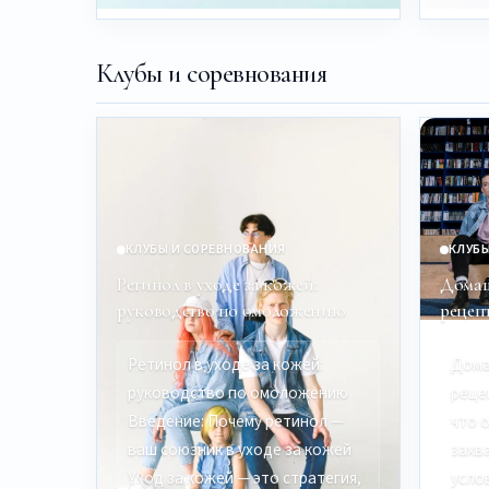
Клубы и соревнования
КЛУБЫ И СОРЕВНОВАНИЯ
КЛУБЫ
Ретинол в уходе за кожей:
Домаш
руководство по омоложению
рецеп
Ретинол в уходе за кожей:
Дома
руководство по омоложению
реце
Введение: Почему ретинол —
что 
ваш союзник в уходе за кожей
захв
Уход за кожей — это стратегия,
усло