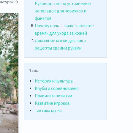
ультура» →
Руководство по устранению
неполадок для новичков и
фанатов
Почему ночь — ваше «золотое
время» для ухода за кожей
Домашние маски для лица:
рецепты своими руками
ского
Темы
а
История и культура
Клубы и соревнования
Правила и позиции
Развитие игроков
,
Тактика матча