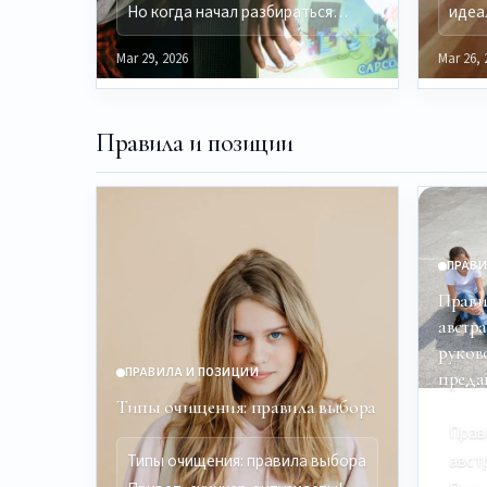
Но когда начал разбираться…
идеа
Mar 29, 2026
Mar 26, 
Правила и позиции
ПРАВИ
Прави
австр
руков
ПРАВИЛА И ПОЗИЦИИ
преда
Типы очищения: правила выбора
Прав
Типы очищения: правила выбора
авст