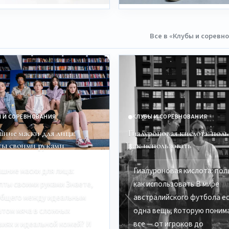
Все в «Клубы и соревн
 И СОРЕВНОВАНИЯ
КЛУБЫ И СОРЕВНОВАНИЯ
ние маски для лица:
Гиалуроновая кислота: поль
ты своими руками
как использовать
шние маски для лица:
Гиалуроновая кислота: пол
пты своими руками Знаете,
как использовать В мире
общего между идеальным
австралийского футбола е
атом мяча в сложных
одна вещь, которую поним
виях и идеальной кожей? И
все — от игроков до