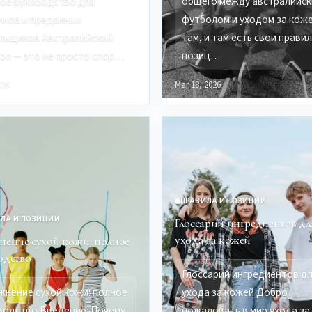
ое руководство для
общего между австралийс
чков и преданных
футболом и уходом за коже
льщиков Австралийский
там, и там есть свои правил
ол — это не просто спор…
позиц…
026
Mar 18, 2026
ПРАВИЛА И ПОЗИЦИИ
ЛА И ПОЗИЦИИ
Глоссарий ингредиентов дл
ухода за кожей
нение сухой кожи: полное
одство
Глоссарий ингредиентов д
жнение сухой кожи: полное
ухода за кожей Добро
водство Введение: Почему
пожаловать в мир ухода за