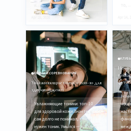
к…
то, 
Apr 18, 2026
Apr 14, 
КЛУБЫ
Ночно
КЛУБЫ И СОРЕВНОВАНИЯ
пошаг
футбо
Увлажняющие тоники: топ-10 для
здоровой кожи
Ночн
Увлажняющие тоники: топ-10
поша
для здоровой кожи Знаете, я
наст
сам долго не понимал, зачем
фана
нужен тоник. Умылся — и пошёл.
межд