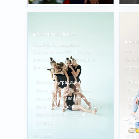
ИСТОРИЯ И КУЛЬТУРА
ИСТОР
Культура и традиции
болельщиков AFL: Полное
Кейс:
руководство для истинного
Essen
фаната
репут
Культура и традиции
Кейс
болельщиков AFL: Полное
Esse
руководство для истинного
репу
фаната Австралийский футбол
2012
(Australian rules football) — это
клуб
не прост…
из…
Apr 6, 2026
Apr 4, 2