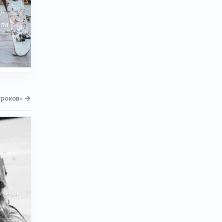
дь
или
гроков» →
ухода