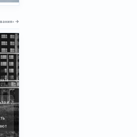
ования» →
за и
ьза и
сть
ают