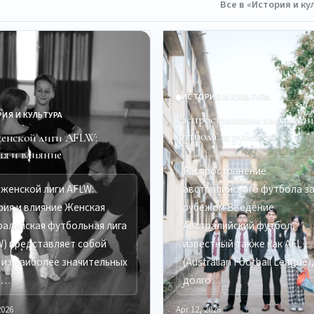
Все в «История и к
ИСТОРИЯ И КУЛЬТУРА
ИЯ И КУЛЬТУРА
Распространение австралий
футбола за рубежом
женской лиги AFLW:
ия и влияние
Распространение
 женской лиги AFLW:
австралийского футбола з
рия и влияние Женская
рубежом Введение
ралийская футбольная лига
Австралийский футбол,
W) представляет собой
известный также как AFL
 из наиболее значительных
(Australian Football League)
о…
долго…
2026
Apr 12, 2026