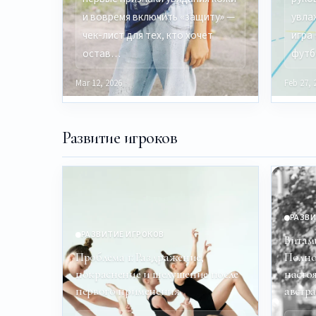
и вовремя включить «защиту» —
увла
чек-лист для тех, кто хочет
игра
остав…
футб
Mar 12, 2026
Feb 27, 
Развитие игроков
РАЗВИ
РАЗВИТИЕ ИГРОКОВ
Витам
Проблема 1: Раздражение,
Полно
покраснение и шелушение после
насто
первого применения
австр