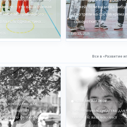
жнение — это ваша главная
кожей! Если вы когда-нибу
 В мире австралийского
смотрели на состав крема 
ола есть одна истина…
сыворотки…
2026
Feb 19, 2026
Все в «Развитие и
ТИЕ ИГРОКОВ
ин C в уходе за кожей:
РАЗВИТИЕ ИГРОКОВ
е руководство для
ящих фанатов
Незаменимые средства для 
алийского футбола
за кожей: ваш чек-лист