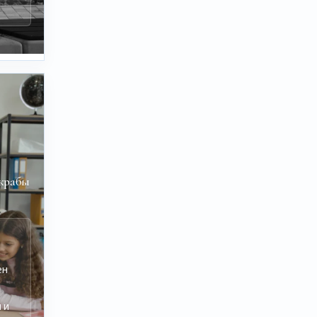
скрабы
ен
 и