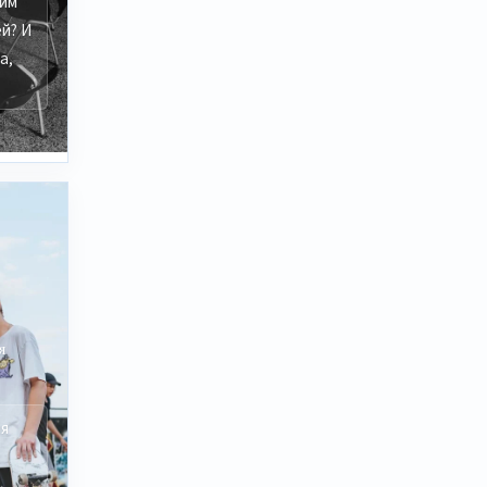
ким
й? И
а,
я
ля