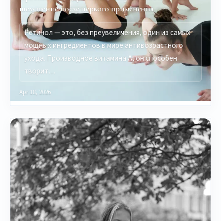
шелушение после первого применения
Ретинол — это, без преувеличения, один из самых
мощных ингредиентов в мире антивозрастного
ухода. Производное витамина A, он способен
творит…
Apr 18, 2026