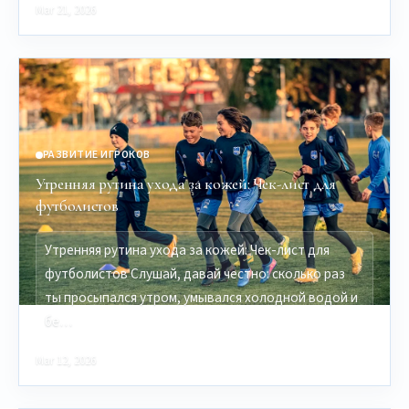
Mar 21, 2026
РАЗВИТИЕ ИГРОКОВ
Утренняя рутина ухода за кожей: Чек-лист для
футболистов
Утренняя рутина ухода за кожей: Чек-лист для
футболистов Слушай, давай честно: сколько раз
ты просыпался утром, умывался холодной водой и
бе…
Mar 12, 2026