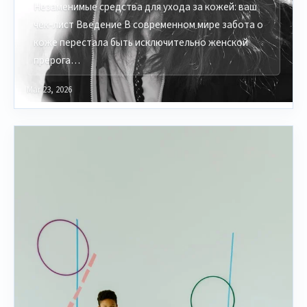
Незаменимые средства для ухода за кожей: ваш
чек-лист Введение В современном мире забота о
коже перестала быть исключительно женской
прерога…
Mar 23, 2026