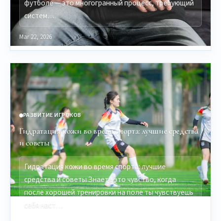
футболе — это многогранный процесс, требующий
систем…
Mar 22, 2026
РАЗВИТИЕ ИГРОКОВ
Гидратация кожи во время спорта: лучшие средства
и советы
Гидратация кожи во время спорта: лучшие
средства и советы Знаете это чувство, когда
после хорошей тренировки на поле ты чувствуешь
себя наст…