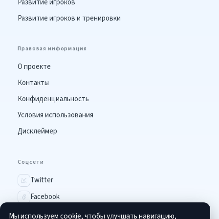
Развитие игроков
Развитие игроков и тренировки
Правовая информация
О проекте
Контакты
Конфиденциальность
Условия использования
Дисклеймер
Соцсети
Twitter
Facebook
Instagram
Мы используем cookie, чтобы улучшать навигацию,