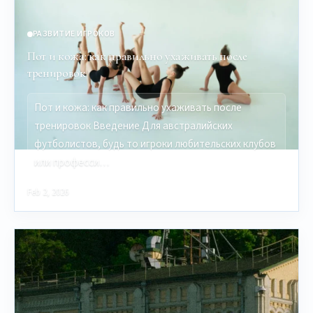
РАЗВИТИЕ ИГРОКОВ
Пот и кожа: как правильно ухаживать после
тренировок
Пот и кожа: как правильно ухаживать после
тренировок Введение Для австралийских
футболистов, будь то игроки любительских клубов
или професси…
Feb 2, 2026