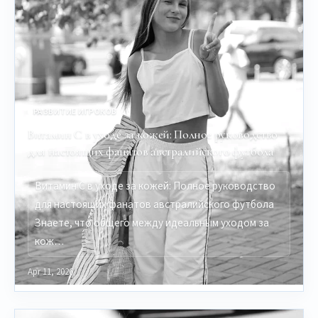
РАЗВИТИЕ ИГРОКОВ
Витамин C в уходе за кожей: Полное руководство
для настоящих фанатов австралийского футбола
Витамин C в уходе за кожей: Полное руководство
для настоящих фанатов австралийского футбола
Знаете, что общего между идеальным уходом за
кож…
Apr 11, 2026