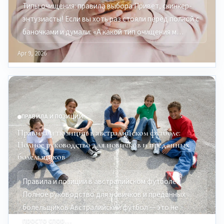
Типы очищения: правила выбора Привет, скинкер-
энтузиасты! Если вы хоть раз стояли перед полкой с
баночками и думали: «А какой тип очищения м…
Apr 9, 2026
ПРАВИЛА И ПОЗИЦИИ
Правила и позиции в австралийском футболе:
Полное руководство для новичков и преданных
болельщиков
Правила и позиции в австралийском футболе:
Полное руководство для новичков и преданных
болельщиков Австралийский футбол — это не
просто спор…