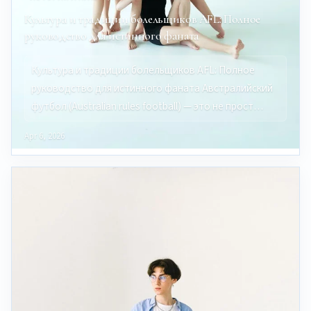
Культура и традиции болельщиков AFL: Полное
руководство для истинного фаната
Культура и традиции болельщиков AFL: Полное
руководство для истинного фаната Австралийский
футбол (Australian rules football) — это не прост…
Apr 6, 2026