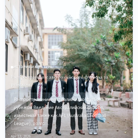
ИСТОРИЯ И КУЛЬТУРА
Распространение австралийского футбола за
рубежом
Распространение австралийского футбола за
рубежом Введение Австралийский футбол,
известный также как AFL (Australian Football
League), долго…
Apr 12, 2026