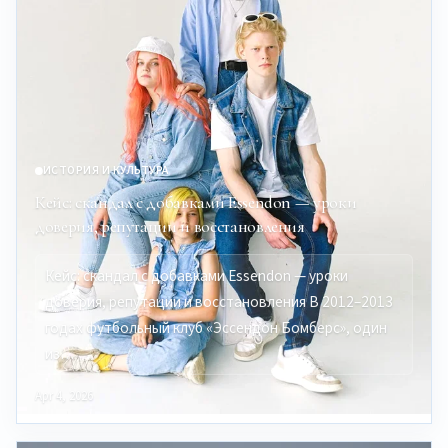
ИСТОРИЯ И КУЛЬТУРА
Кейс: скандал с добавками Essendon — уроки
доверия, репутации и восстановления
Кейс: скандал с добавками Essendon — уроки
доверия, репутации и восстановления В 2012–2013
годах футбольный клуб «Эссендон Бомберс», один
из…
Apr 4, 2026