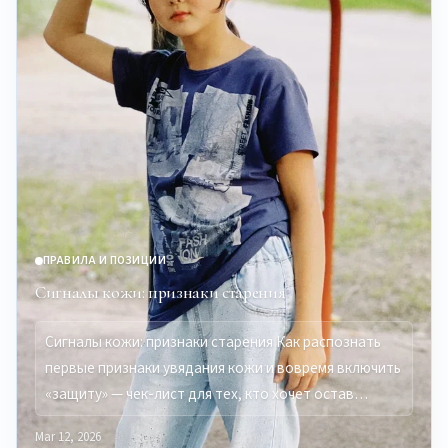
ПРАВИЛА И ПОЗИЦИИ
Сигналы кожи: признаки старения
Сигналы кожи: признаки старения Как распознать
первые признаки увядания кожи и вовремя включить
«защиту» — чек-лист для тех, кто хочет остав…
Mar 12, 2026