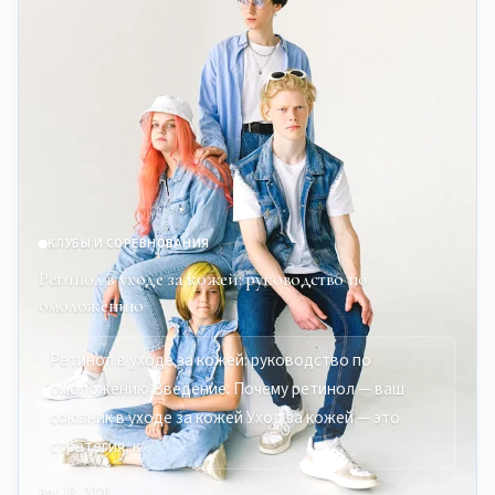
КЛУБЫ И СОРЕВНОВАНИЯ
Ретинол в уходе за кожей: руководство по
омоложению
Ретинол в уходе за кожей: руководство по
омоложению Введение: Почему ретинол — ваш
союзник в уходе за кожей Уход за кожей — это
стратегия, к…
Apr 18, 2026