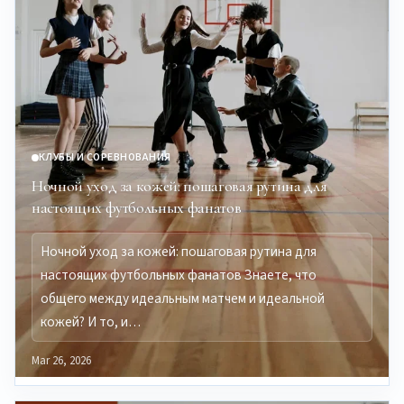
КЛУБЫ И СОРЕВНОВАНИЯ
Ночной уход за кожей: пошаговая рутина для
настоящих футбольных фанатов
Ночной уход за кожей: пошаговая рутина для
настоящих футбольных фанатов Знаете, что
общего между идеальным матчем и идеальной
кожей? И то, и…
Mar 26, 2026