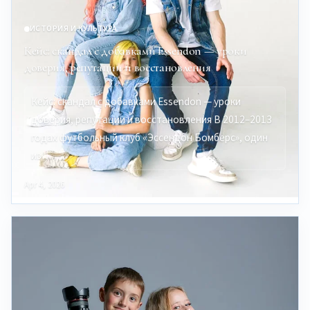
ИСТОРИЯ И КУЛЬТУРА
Кейс: скандал с добавками Essendon — уроки
доверия, репутации и восстановления
Кейс: скандал с добавками Essendon — уроки
доверия, репутации и восстановления В 2012–2013
годах футбольный клуб «Эссендон Бомберс», один
из…
Apr 4, 2026