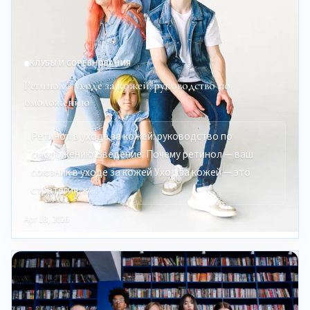
КЛУБЫ И СОРЕВНОВАНИЯ
Ретинол в уходе за кожей: руководство по
омоложению
Ретинол в уходе за кожей: руководство по
омоложению Введение: Почему ретинол — ваш
союзник в уходе за кожей Уход за кожей — это
стратегия, к…
Apr 18, 2026