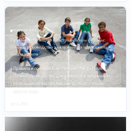
ПРАВИЛА И ПОЗИЦИИ
Правила и позиции в австралийском футболе:
Полное руководство для новичков и преданных
болельщиков
Правила и позиции в австралийском футболе:
Полное руководство для новичков и преданных
болельщиков Австралийский футбол — это не
просто спор…
Apr 3, 2026