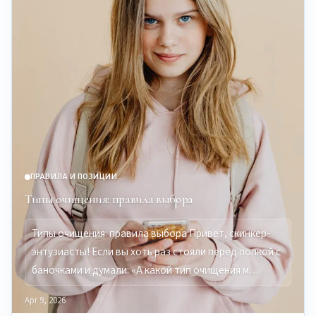
ПРАВИЛА И ПОЗИЦИИ
Типы очищения: правила выбора
Типы очищения: правила выбора Привет, скинкер-
энтузиасты! Если вы хоть раз стояли перед полкой с
баночками и думали: «А какой тип очищения м…
Apr 9, 2026