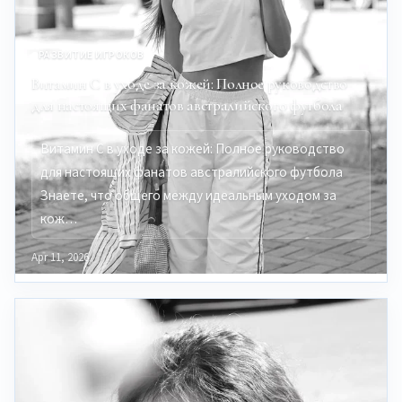
РАЗВИТИЕ ИГРОКОВ
Витамин C в уходе за кожей: Полное руководство
для настоящих фанатов австралийского футбола
Витамин C в уходе за кожей: Полное руководство
для настоящих фанатов австралийского футбола
Знаете, что общего между идеальным уходом за
кож…
Apr 11, 2026