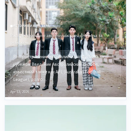
ИСТОРИЯ И КУЛЬТУРА
Распространение австралийского футбола за
рубежом
Распространение австралийского футбола за
рубежом Введение Австралийский футбол,
известный также как AFL (Australian Football
League), долго…
Apr 12, 2026