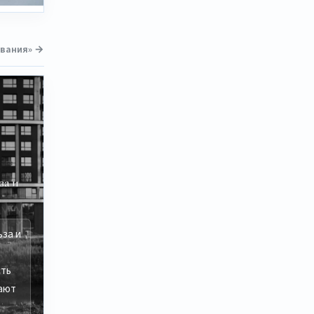
ования» →
за и
ьза и
сть
ают