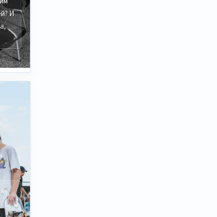
ким
й? И
а,
я
ля