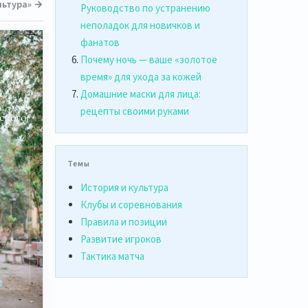
ультура» →
Руководство по устранению
неполадок для новичков и
фанатов
Почему ночь — ваше «золотое
время» для ухода за кожей
Домашние маски для лица:
рецепты своими руками
ского
Темы
а
История и культура
Клубы и соревнования
Правила и позиции
Развитие игроков
,
Тактика матча