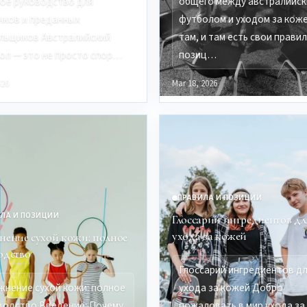
ое руководство для
общего между австралийс
чков и преданных
футболом и уходом за коже
льщиков Австралийский
там, и там есть свои правил
ол — это не просто спор…
позиц…
026
Mar 18, 2026
ПРАВИЛА И ПОЗИЦИИ
ЛА И ПОЗИЦИИ
Глоссарий ингредиентов дл
ухода за кожей
нение сухой кожи: полное
одство
Глоссарий ингредиентов д
жнение сухой кожи: полное
ухода за кожей Добро
водство Введение: Почему
пожаловать в мир ухода за