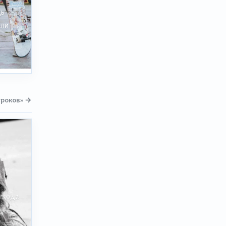
дь
или
гроков» →
ухода