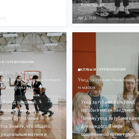
…
болельщик…
2026
Apr 1, 2026
 И СОРЕВНОВАНИЯ
КЛУБЫ И СОРЕВНОВАНИЯ
й уход за кожей:
овая рутина для настоящих
Уход за губами: бальзамы, 
льных фанатов
и маски
ой уход за кожей:
Уход за губами: бальзамы,
говая рутина для
скрабы и маски Введение:
оящих футбольных
Почему уход за губами важ
тов Знаете, что общего
для каждого В мире
у идеальным матчем и
современной косметологии