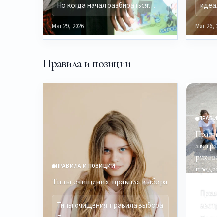
Но когда начал разбираться…
идеа
Mar 29, 2026
Mar 26, 
Правила и позиции
ПРАВИ
Прави
австр
руков
ПРАВИЛА И ПОЗИЦИИ
преда
Типы очищения: правила выбора
Прав
Типы очищения: правила выбора
авст