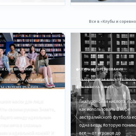
Все в «Клубы и соревн
 И СОРЕВНОВАНИЯ
КЛУБЫ И СОРЕВНОВАНИЯ
ние маски для лица:
Гиалуроновая кислота: поль
ты своими руками
как использовать
шние маски для лица:
Гиалуроновая кислота: пол
пты своими руками Знаете,
как использовать В мире
общего между идеальным
австралийского футбола е
атом мяча в сложных
одна вещь, которую поним
виях и идеальной кожей? И
все — от игроков до