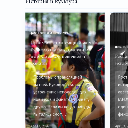
История и культура
ИСТОРИЯ И КУЛЬТУРА
Проблемы с трансляцией матчей:
ИСТОР
Руководство по устранению
неполадок для новичков и
Рост 
фанатов
истор
Проблемы с трансляцией
Рост
матчей: Руководство по
исто
устранению неполадок для
авст
новичков и фанатов Привет,
(AFL
друзья! Если вы когда-нибудь
один
пытались смот…
фен
Apr 17, 2026
Apr 13, 