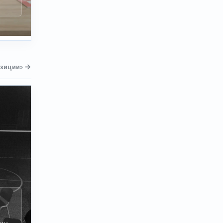
озиции» →