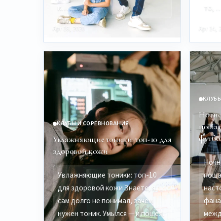
к…
то, 
Apr 18, 2026
Apr 14, 
КЛУБЫ
Ночно
КЛУБЫ И СОРЕВНОВАНИЯ
пошаг
футбо
Увлажняющие тоники: топ-10 для
здоровой кожи
Ночн
Увлажняющие тоники: топ-10
поша
для здоровой кожи Знаете, я
наст
сам долго не понимал, зачем
фана
нужен тоник. Умылся — и пошёл.
межд