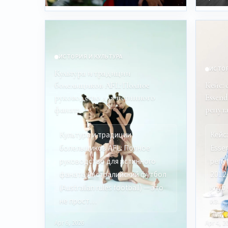
ИСТОРИЯ И КУЛЬТУРА
ИСТОР
Культура и традиции
болельщиков AFL: Полное
Кейс:
руководство для истинного
Essen
фаната
репут
Культура и традиции
Кейс
болельщиков AFL: Полное
Esse
руководство для истинного
репу
фаната Австралийский футбол
2012
(Australian rules football) — это
клуб
не прост…
из…
Apr 6, 2026
Apr 4, 2