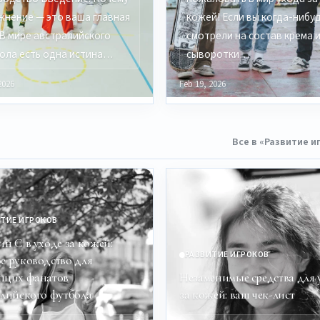
жнение — это ваша главная
кожей! Если вы когда-нибу
 В мире австралийского
смотрели на состав крема 
ола есть одна истина…
сыворотки…
2026
Feb 19, 2026
Все в «Развитие и
ТИЕ ИГРОКОВ
ин C в уходе за кожей:
РАЗВИТИЕ ИГРОКОВ
е руководство для
ящих фанатов
Незаменимые средства для 
алийского футбола
за кожей: ваш чек-лист