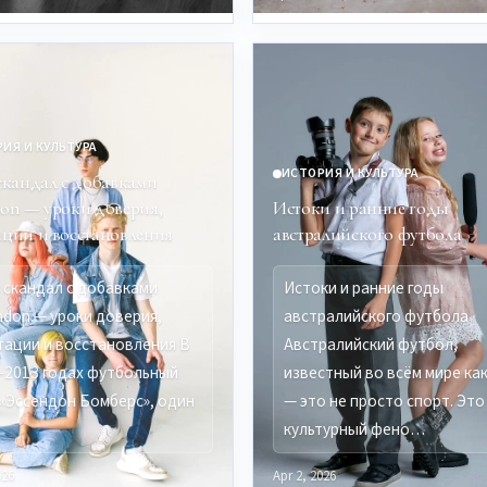
ИЯ И КУЛЬТУРА
ИСТОРИЯ И КУЛЬТУРА
 скандал с добавками
don — уроки доверия,
Истоки и ранние годы
ации и восстановления
австралийского футбола
: скандал с добавками
Истоки и ранние годы
ndon — уроки доверия,
австралийского футбола
тации и восстановления В
Австралийский футбол,
–2013 годах футбольный
известный во всём мире как
 «Эссендон Бомберс», один
— это не просто спорт. Это
культурный фено…
026
Apr 2, 2026