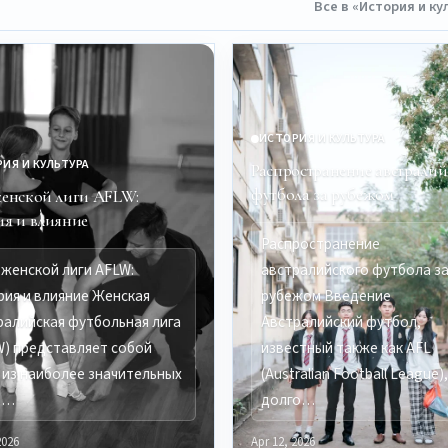
Все в «История и к
ИСТОРИЯ И КУЛЬТУРА
ИЯ И КУЛЬТУРА
Распространение австралий
футбола за рубежом
женской лиги AFLW:
ия и влияние
Распространение
 женской лиги AFLW:
австралийского футбола з
рия и влияние Женская
рубежом Введение
ралийская футбольная лига
Австралийский футбол,
W) представляет собой
известный также как AFL
 из наиболее значительных
(Australian Football League)
о…
долго…
2026
Apr 12, 2026