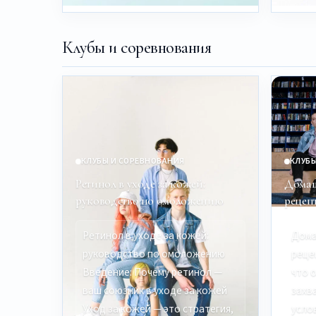
Клубы и соревнования
КЛУБЫ И СОРЕВНОВАНИЯ
КЛУБЫ
Ретинол в уходе за кожей:
Домаш
руководство по омоложению
рецеп
Ретинол в уходе за кожей:
Дома
руководство по омоложению
реце
Введение: Почему ретинол —
что 
ваш союзник в уходе за кожей
захв
Уход за кожей — это стратегия,
усло