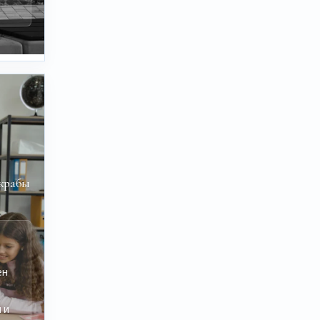
скрабы
ен
 и