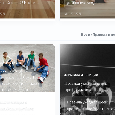
льной кожей? И то, и…
домашнего ухода…
2026
Mar 23, 2026
Все в «Правила и п
ЛА И ПОЗИЦИИ
ла и позиции в
ПРАВИЛА И ПОЗИЦИИ
алийском футболе: Полное
одство для новичков и
Правила ухода за шеей:
нных болельщиков
профилактика
ила и позиции в
Правила ухода за шеей:
ралийском футболе:
профилактика Знаете, что