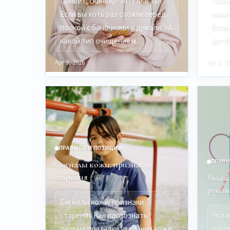
Привет, скинкер-энтузиасты!
Полн
Если вы хоть раз стояли перед
нови
полкой с баночками и думали: «А
боле
какой тип очищения м…
футб
Apr 9, 2026
Apr 3, 2
ПРАВИЛА И ПОЗИЦИИ
ПРАВИ
Сигналы кожи: признаки
старения
Увлаж
руков
Сигналы кожи: признаки
старения Как распознать
Увла
первые признаки увядания кожи
руко