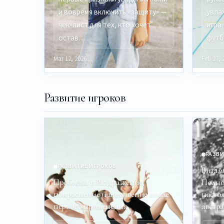
и вовремя включить «защиту» —
увла
чек-лист для тех, кто хочет
игра
остав…
футб
Mar 12, 2026
Feb 27, 
Развитие игроков
РАЗВИ
РАЗВИТИЕ ИГРОКОВ
Витам
Проблема 1: Раздражение,
Полно
покраснение и шелушение после
насто
первого применения
австр