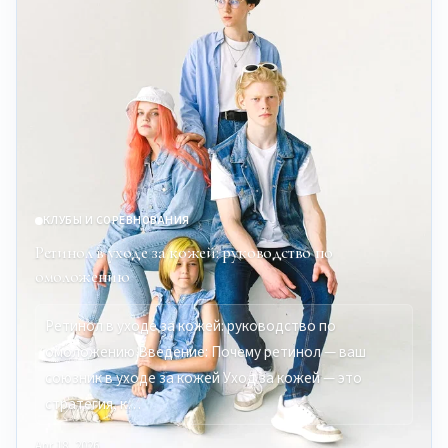
КЛУБЫ И СОРЕВНОВАНИЯ
Ретинол в уходе за кожей: руководство по
омоложению
Ретинол в уходе за кожей: руководство по
омоложению Введение: Почему ретинол — ваш
союзник в уходе за кожей Уход за кожей — это
стратегия, к…
Apr 18, 2026