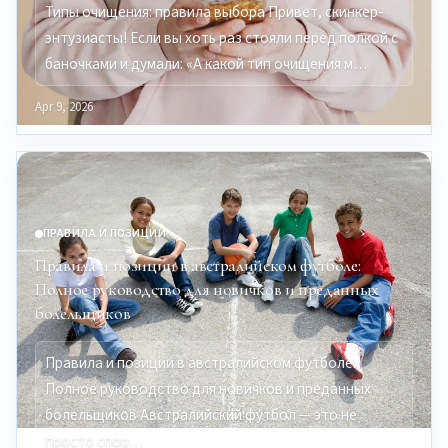
Типы очищения: правила выбора Привет, скинкер-
энтузиасты! Если вы хоть раз стояли перед полкой с
баночками и думали: «А какой тип очищения м…
Apr 9, 2026
ПРАВИЛА И ПОЗИЦИИ
Правила и позиции в австралийском футболе:
Полное руководство для новичков и преданных
болельщиков
Правила и позиции в австралийском футболе:
Полное руководство для новичков и преданных
болельщиков Австралийский футбол — это не
просто спор…