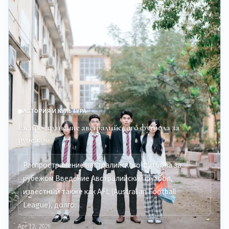
ИСТОРИЯ И КУЛЬТУРА
Распространение австралийского футбола за
рубежом
Распространение австралийского футбола за
рубежом Введение Австралийский футбол,
известный также как AFL (Australian Football
League), долго…
Apr 12, 2026