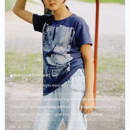
ПРАВИЛА И ПОЗИЦИИ
Сигналы кожи: признаки старения
Сигналы кожи: признаки старения Как распознать
первые признаки увядания кожи и вовремя включить
«защиту» — чек-лист для тех, кто хочет остав…
Mar 12, 2026