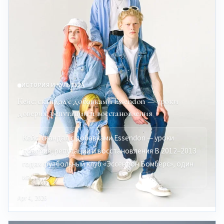
ИСТОРИЯ И КУЛЬТУРА
Кейс: скандал с добавками Essendon — уроки
доверия, репутации и восстановления
Кейс: скандал с добавками Essendon — уроки
доверия, репутации и восстановления В 2012–2013
годах футбольный клуб «Эссендон Бомберс», один
из…
Apr 4, 2026