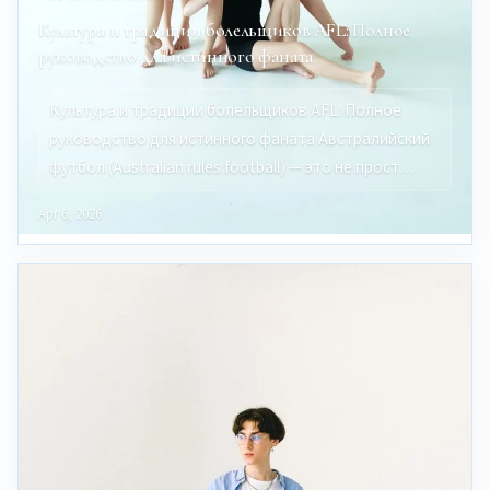
Культура и традиции болельщиков AFL: Полное
руководство для истинного фаната
Культура и традиции болельщиков AFL: Полное
руководство для истинного фаната Австралийский
футбол (Australian rules football) — это не прост…
Apr 6, 2026