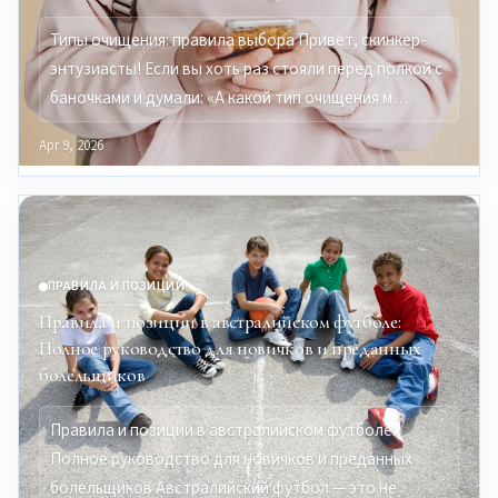
Типы очищения: правила выбора Привет, скинкер-
энтузиасты! Если вы хоть раз стояли перед полкой с
баночками и думали: «А какой тип очищения м…
Apr 9, 2026
ПРАВИЛА И ПОЗИЦИИ
Правила и позиции в австралийском футболе:
Полное руководство для новичков и преданных
болельщиков
Правила и позиции в австралийском футболе:
Полное руководство для новичков и преданных
болельщиков Австралийский футбол — это не