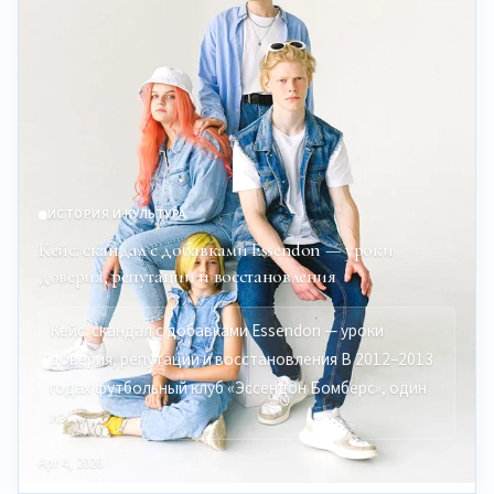
ИСТОРИЯ И КУЛЬТУРА
Кейс: скандал с добавками Essendon — уроки
доверия, репутации и восстановления
Кейс: скандал с добавками Essendon — уроки
доверия, репутации и восстановления В 2012–2013
годах футбольный клуб «Эссендон Бомберс», один
из…
Apr 4, 2026