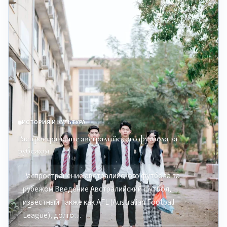
ИСТОРИЯ И КУЛЬТУРА
Распространение австралийского футбола за
рубежом
Распространение австралийского футбола за
рубежом Введение Австралийский футбол,
известный также как AFL (Australian Football
League), долго…