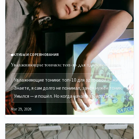
КЛУБЫ И СОРЕВНОВАНИЯ
Увлажняющие тоники: топ-10 для здоровой кожи
Увлажняющие тоники: топ-10 для здоровой кожи
Знаете, я сам долго не понимал, зачем нужен тоник.
Умылся — и пошёл. Но когда начал разбираться…
Mar 29, 2026