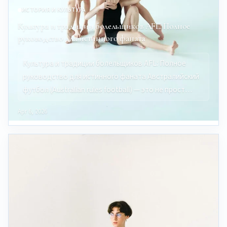
ИСТОРИЯ И КУЛЬТУРА
Культура и традиции болельщиков AFL: Полное
руководство для истинного фаната
Культура и традиции болельщиков AFL: Полное
руководство для истинного фаната Австралийский
футбол (Australian rules football) — это не прост…
Apr 6, 2026