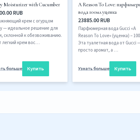
ey Moisturizer with Cucumber
A Reason To Love: парфюмер
00.00 RUB
вода 100мл уценка
23885.00 RUB
ажняющий крем с огурцом
ey — идеальное решение для
Парфюмерная вода Gucci «A
и, склонной к обезвоживанию.
Reason To Love» (уценка) – 10
т легкий крем вос…
Эта туалетная вода от Gucci 
просто аромат, а …
Купить
Купить
ать больше
Узнать больше