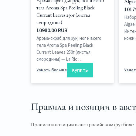
Арома-скраб для рук, ног и всего
Algae 
тела Aroma Spa Peeling Black
1017
Currant Leaves 250г (листья
Набор
смородины)
Algae 
10980.00 RUB
Интен
Арома-скраб для рук, ног и всего
кожи
тела Aroma Spa Peeling Black
Currant Leaves 250г (листья
смородины) — La Ric …
Купить
Узнать больше
Узнат
Правила и позиции в авс
Правила и позиции в австралийском футболе