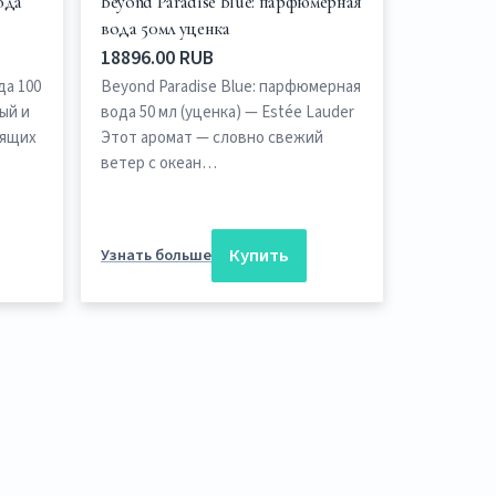
ода
Beyond Paradise Blue: парфюмерная
вода 50мл уценка
18896.00 RUB
да 100
Beyond Paradise Blue: парфюмерная
ный и
вода 50 мл (уценка) — Estée Lauder
оящих
Этот аромат — словно свежий
ветер с океан…
Купить
Узнать больше