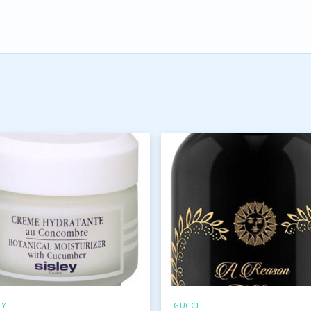
EY
GUCCI