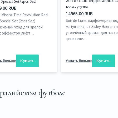
Soir de Lune: парфюмерная в
Special Set (2pcs Set)
100мл уценка
9.00 RUB
14965.00 RUB
 Missha Time Revolution Red
Soir de Lune: парфюмерная во
Special Set (2pcs Set)
мл (уценка) от Sisley Элегант
сивный уход для зрелой
утончённый аромат для наст
 с эффектом лифт…
ценителе…
Купить
Купить
ь больше
Узнать больше
тралийском футболе