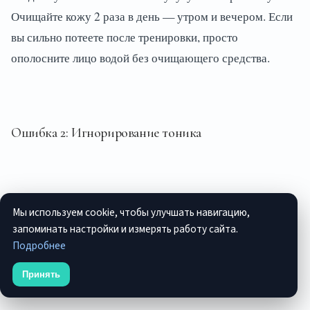
Очищайте кожу 2 раза в день — утром и вечером. Если
вы сильно потеете после тренировки, просто
ополосните лицо водой без очищающего средства.
Ошибка 2: Игнорирование тоника
Тоник — это не просто вода, а важный этап ухода. Без
Мы используем cookie, чтобы улучшать навигацию,
тоника сыворотки и кремы впитываются хуже, а кожа
запоминать настройки и измерять работу сайта.
остаётся обезвоженной.
Подробнее
Принять