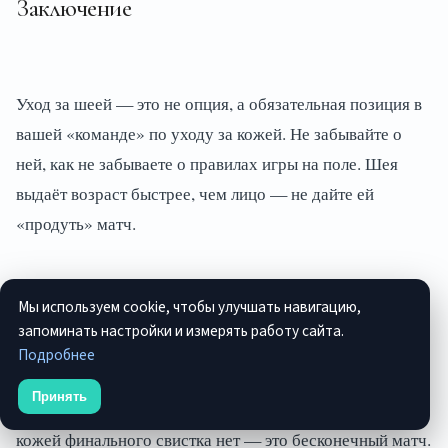
Заключение
Уход за шеей — это не опция, а обязательная позиция в
вашей «команде» по уходу за кожей. Не забывайте о
ней, как не забываете о правилах игры на поле. Шея
выдаёт возраст быстрее, чем лицо — не дайте ей
«продуть» матч.
Мы используем cookie, чтобы улучшать навигацию,
Начните с малого: сегодня вечером нанесите крем на
запоминать настройки и измерять работу сайта.
шею. Завтра добавьте SPF. Через неделю — сыворотку
Подробнее
с HA. И через месяц вы увидите разницу. Как говорят в
Принять
AFL: «Игра идёт до финального свистка». В уходе за
кожей финального свистка нет — это бесконечный матч.