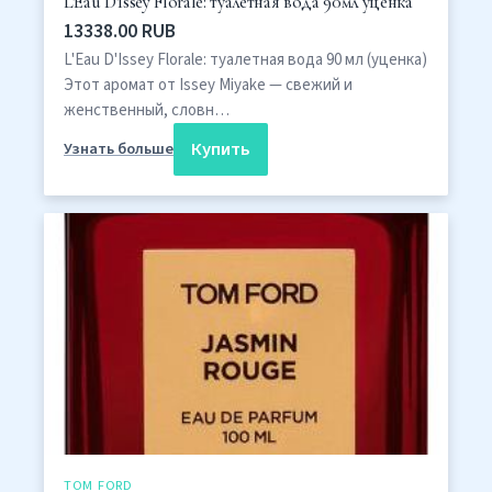
L'Eau D'Issey Florale: туалетная вода 90мл уценка
13338.00 RUB
L'Eau D'Issey Florale: туалетная вода 90 мл (уценка)
Этот аромат от Issey Miyake — свежий и
женственный, словн…
Купить
Узнать больше
TOM FORD