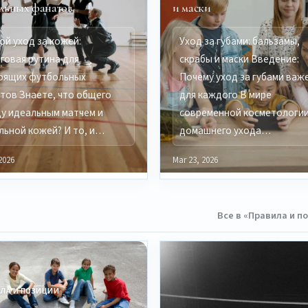
льных фанатов
и маски
ой уход за кожей:
Уход за губами: бальзамы,
говая рутина для
скрабы и маски Введение:
оящих футбольных
Почему уход за губами важ
тов Знаете, что общего
для каждого В мире
у идеальным матчем и
современной косметологии
льной кожей? И то, и…
домашнего ухода…
2026
Mar 23, 2026
Все в «Правила и п
ЛА И ПОЗИЦИИ