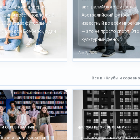
ndon — уроки доверия,
австралийского футбола
тации и восстановления В
Австралийский футбол,
–2013 годах футбольный
известный во всём мире как
 «Эссендон Бомберс», один
— это не просто спорт. Это
культурный фено…
026
Apr 2, 2026
Все в «Клубы и соревн
 И СОРЕВНОВАНИЯ
КЛУБЫ И СОРЕВНОВАНИЯ
ние маски для лица:
Гиалуроновая кислота: поль