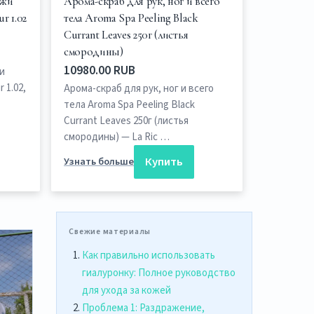
ожи
Арома-скраб для рук, ног и всего
r 1.02
тела Aroma Spa Peeling Black
Currant Leaves 250г (листья
смородины)
10980.00 RUB
и
 1.02,
Арома-скраб для рук, ног и всего
тела Aroma Spa Peeling Black
Currant Leaves 250г (листья
смородины) — La Ric …
Купить
Узнать больше
Свежие материалы
Как правильно использовать
гиалуронку: Полное руководство
для ухода за кожей
Проблема 1: Раздражение,