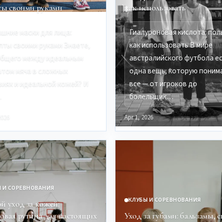
ты своими руками
как использовать
шние маски для лица:
Гиалуроновая кислота: пол
пты своими руками Знаете,
как использовать В мире
общего между идеальным
австралийского футбола е
атом мяча в сложных
одна вещь, которую поним
виях и идеальной кожей? И
все — от игроков до
…
болельщик…
2026
Apr 1, 2026
 И СОРЕВНОВАНИЯ
КЛУБЫ И СОРЕВНОВАНИЯ
й уход за кожей:
овая рутина для настоящих
Уход за губами: бальзамы, 