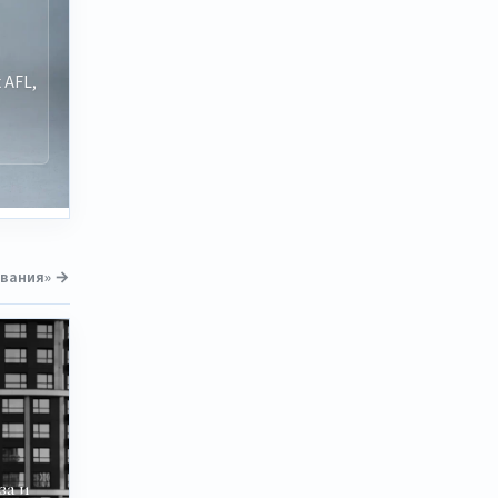
 AFL,
ования» →
за и