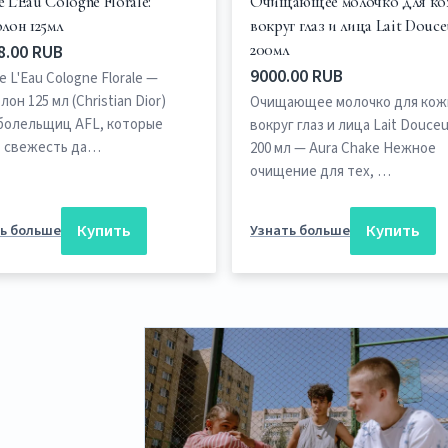
e L'Eau Cologne Florale:
Очищающее молочко для к
лон 125мл
вокруг глаз и лица Lait Douceu
8.00 RUB
200мл
9000.00 RUB
e L'Eau Cologne Florale —
он 125 мл (Christian Dior)
Очищающее молочко для кож
болельщиц AFL, которые
вокруг глаз и лица Lait Douceur
 свежесть да…
200 мл — Aura Chake Нежное
очищение для тех, …
Купить
Купить
ь больше
Узнать больше