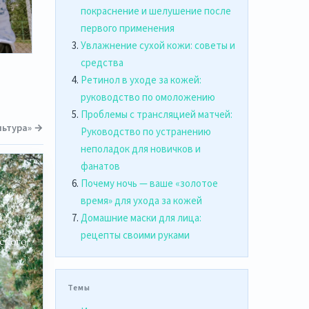
покраснение и шелушение после
первого применения
Увлажнение сухой кожи: советы и
средства
Ретинол в уходе за кожей:
руководство по омоложению
Проблемы с трансляцией матчей:
ультура» →
Руководство по устранению
неполадок для новичков и
фанатов
Почему ночь — ваше «золотое
время» для ухода за кожей
Домашние маски для лица:
рецепты своими руками
ского
Темы