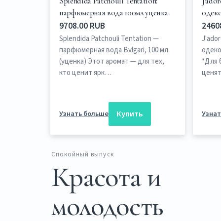
Splendida Patchouli Tentation:
J'ador
парфюмерная вода 100мл уценка
одеко
9708.00 RUB
2460
Splendida Patchouli Tentation —
J'ador
парфюмерная вода Bvlgari, 100 мл
одекол
(уценка) Этот аромат — для тех,
*Для 
кто ценит ярк…
ценят
Купить
Узнать больше
Узнат
Спокойный выпуск
Красота и
молодость