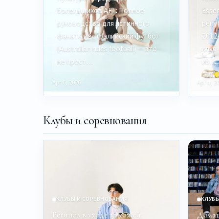
болельщиков AFL: Полное
Esse
руководство для истинного
репу
фаната Австралийский футбол
2012
(Australian rules football) — это
клуб
не прост…
из…
Apr 6, 2026
Apr 4, 2
Клубы и соревнования
КЛУБЫ И СОРЕВНОВАНИЯ
КЛУБЫ
Ретинол в уходе за кожей:
Домаш