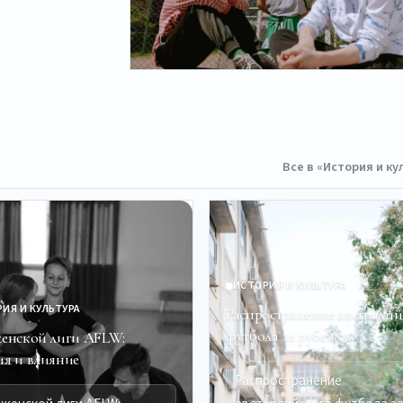
Все в «История и к
ИСТОРИЯ И КУЛЬТУРА
ИЯ И КУЛЬТУРА
Распространение австралий
футбола за рубежом
женской лиги AFLW:
ия и влияние
Распространение