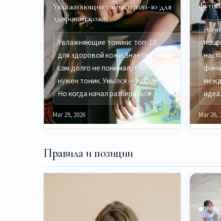
футбо
Увлажняющие тоники: топ-10 для
здоровой кожи
Ночн
Увлажняющие тоники: топ-10
поша
для здоровой кожи Знаете, я
наст
сам долго не понимал, зачем
фана
нужен тоник. Умылся — и пошёл.
межд
Но когда начал разбираться…
идеа
Mar 29, 2026
Mar 26, 
Правила и позиции
ПРАВИ