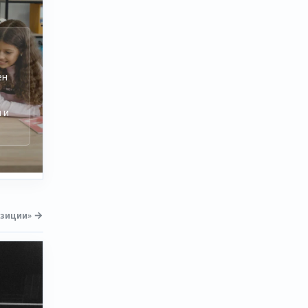
ен
 и
озиции» →