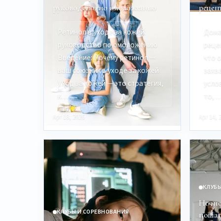
руководство по омоложению
рецеп
Ретинол в уходе за кожей:
Дома
руководство по омоложению
реце
Введение: Почему ретинол —
что 
ваш союзник в уходе за кожей
захв
Уход за кожей — это стратегия,
усло
к…
то, 
Apr 18, 2026
Apr 14, 
КЛУБЫ
Ночно
КЛУБЫ И СОРЕВНОВАНИЯ
пошаг