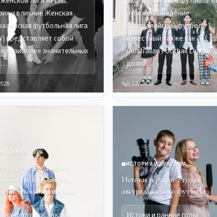
 женской лиги AFLW:
австралийского футбола з
рия и влияние Женская
рубежом Введение
ралийская футбольная лига
Австралийский футбол,
W) представляет собой
известный также как AFL
 из наиболее значительных
(Australian Football League)
о…
долго…
2026
Apr 12, 2026
ИЯ И КУЛЬТУРА
ИСТОРИЯ И КУЛЬТУРА
 скандал с добавками
don — уроки доверия,
Истоки и ранние годы
ации и восстановления
австралийского футбола
: скандал с добавками
Истоки и ранние годы