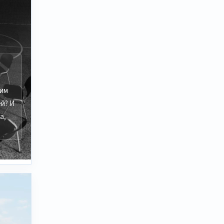
ким
й? И
а,