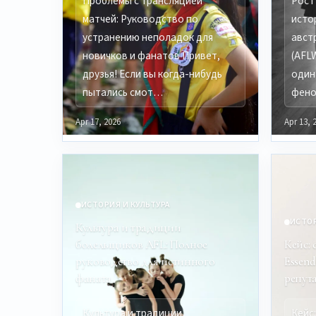
Проблемы с трансляцией
Рост
матчей: Руководство по
исто
устранению неполадок для
авст
новичков и фанатов Привет,
(AFL
друзья! Если вы когда-нибудь
один
пытались смот…
фен
Apr 17, 2026
Apr 13, 
ИСТОРИЯ И КУЛЬТУРА
ИСТОР
Культура и традиции
болельщиков AFL: Полное
Кейс:
руководство для истинного
Essen
фаната
репут
Культура и традиции
Кейс