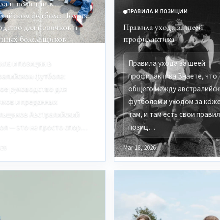
ла и позиции в
ПРАВИЛА И ПОЗИЦИИ
алийском футболе: Полное
одство для новичков и
Правила ухода за шеей:
нных болельщиков
профилактика
ила и позиции в
Правила ухода за шеей:
ралийском футболе:
профилактика Знаете, что
ое руководство для
общего между австралийс
чков и преданных
футболом и уходом за коже
льщиков Австралийский
там, и там есть свои правил
ол — это не просто спор…
позиц…
026
Mar 18, 2026