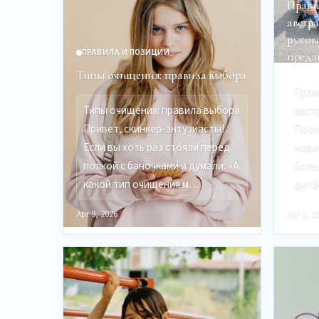
Прави
австр
руков
ПРАВИЛА И ПОЗИЦИИ
преда
Типы очищения: правила выбора
Прав
Типы очищения: правила выбора
авст
Привет, скинкер-энтузиасты!
Полн
Если вы хоть раз стояли перед
нови
полкой с баночками и думали: «А
боле
какой тип очищения м…
футб
Apr 9, 2026
Apr 3, 2