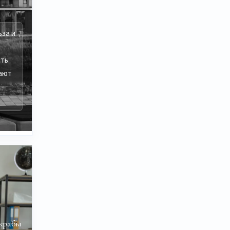
ьза и
сть
ают
скрабы