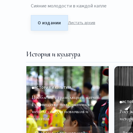
Сияние молодости в каждой капле
О издании
Листать архив
История и культура
ИСТОРИЯ И КУЛЬТУРА
Проблемы с трансляцией матчей:
ИСТОР
Руководство по устранению
неполадок для новичков и
Рост 
фанатов
истор